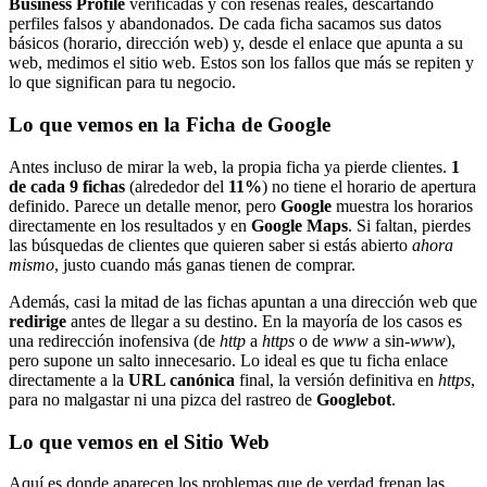
Business Profile
verificadas y con reseñas reales, descartando
perfiles falsos y abandonados. De cada ficha sacamos sus datos
básicos (horario, dirección web) y, desde el enlace que apunta a su
web, medimos el sitio web. Estos son los fallos que más se repiten y
lo que significan para tu negocio.
Lo que vemos en la Ficha de Google
Antes incluso de mirar la web, la propia ficha ya pierde clientes.
1
de cada 9 fichas
(alrededor del
11%
) no tiene el horario de apertura
definido. Parece un detalle menor, pero
Google
muestra los horarios
directamente en los resultados y en
Google Maps
. Si faltan, pierdes
las búsquedas de clientes que quieren saber si estás abierto
ahora
mismo
, justo cuando más ganas tienen de comprar.
Además, casi la mitad de las fichas apuntan a una dirección web que
redirige
antes de llegar a su destino. En la mayoría de los casos es
una redirección inofensiva (de
http
a
https
o de
www
a sin-
www
),
pero supone un salto innecesario. Lo ideal es que tu ficha enlace
directamente a la
URL canónica
final, la versión definitiva en
https
,
para no malgastar ni una pizca del rastreo de
Googlebot
.
Lo que vemos en el Sitio Web
Aquí es donde aparecen los problemas que de verdad frenan las