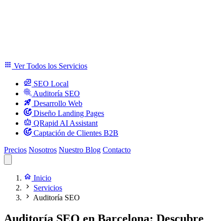
Ver Todos los Servicios
SEO Local
Auditoría SEO
Desarrollo Web
Diseño Landing Pages
QRapid AI Assistant
Captación de Clientes B2B
Precios
Nosotros
Nuestro Blog
Contacto
Inicio
Servicios
Auditoría SEO
Auditoría SEO en Barcelona: Descubre