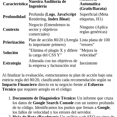
Nuestra Auditoría de
Característica
Automática
Ingeniería
(Gratis/Barata)
Profunda (
Logs
,
JavaScript
Superficial (Meta
Profundidad
Rendering,
Index Bloat
)
etiquetas, H1)
Negocio (Entendemos tu
Ninguno (Aplica
Contexto
sector y objetivos
reglas genéricas)
comerciales)
Plan de acción 80/20 (Arregla
Lista plana de 100
Priorización
lo importante primero)
“errores”
”Elimina el plugin X y difiere
"Mejora la
Solución
la carga del CSS Y"
velocidad”
Alineada con tus objetivos de
Estrategia
Inexistente
la empresa y facturación real
Al finalizar la evaluación, estructuramos tu plan de acción bajo una
estricta regla del 80/20, clasificando cada recomendación según su
Impacto Financiero
directo en tu negocio frente al
Esfuerzo
Técnico
que requiere arreglo en el código:
Documento de Diagnóstico Técnico:
Un informe que cruza
los datos de
Google Search Console
con un rastreo profundo
de tu código. Identificamos los puntos que frenan a
Google
,
los fallos de velocidad y los errores del servidor.
Hoja de Ruta (Roadmap):
Un análisis web SEO no sirve de