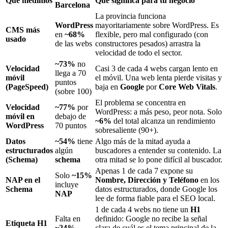
Qué medimos
Qué significa para tu negocio
Barcelona
La provincia funciona
WordPress
mayoritariamente sobre WordPress. Es
CMS más
en
~68%
flexible, pero mal configurado (con
usado
de las webs
constructores pesados) arrastra la
velocidad de todo el sector.
~73%
no
Velocidad
Casi 3 de cada 4 webs cargan lento en
llega a 70
móvil
el móvil. Una web lenta pierde visitas y
puntos
(PageSpeed)
baja en
Google
por
Core Web Vitals
.
(sobre 100)
El problema se concentra en
Velocidad
~77%
por
WordPress: a más peso, peor nota. Solo
móvil en
debajo de
~6%
del total alcanza un rendimiento
WordPress
70 puntos
sobresaliente (90+).
Datos
~54%
tiene
Algo más de la mitad ayuda a
estructurados
algún
buscadores a entender su contenido. La
(Schema)
schema
otra mitad se lo pone difícil al buscador.
Apenas 1 de cada 7 expone su
Solo
~15%
NAP en el
Nombre, Dirección y Teléfono
en los
incluye
Schema
datos estructurados, donde Google los
NAP
lee de forma fiable para el SEO local.
1 de cada 4 webs no tiene un
H1
Falta en
definido: Google no recibe la señal
Etiqueta H1
~24%
clara de cuál es el tema principal de la