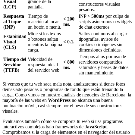
Visual
grande de la
constructores visuales
(LCP)
pantalla.
pesados.
Respuesta
Tiempo de
INP >
500ms
por culpa de
< 200
al Toque
reacción al tocar
scripts asíncronos o widgets
ms.
(INP)
un botón o menú.
de chat externos.
Mide si los textos
Saltos continuos al cargar
Estabilidad
o botones saltan
tipografías, avisos de
Visual
< 0.1.
mientras la página
cookies o imágenes sin
(CLS)
carga.
dimensiones definidas.
Tiempos altos por uso de
Tiempo del
Velocidad de
< 800
servidores compartidos
Servidor
respuesta inicial
ms.
saturados y bases de datos
(TTFB)
del servidor web.
sin mantenimiento.
Si vemos que tu web saca mala nota, analizaremos si tienes fotos
demasiado pesadas o programas de fondo que están frenando la
carga. Como vimos en nuestro análisis de negocios de Barcelona, la
mayoría de las webs en
WordPress
no alcanza una buena
puntuación móvil, casi siempre por el peso de sus constructores
visuales.
Evaluamos también cómo se comporta tu web si usa programas
interactivos complejos bajo frameworks de
JavaScript
.
Comprobamos si la carga de elementos en el navegador del usuario