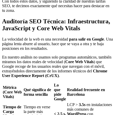
Con todos estos datos, y siguiendo la claridad de nuestras
tarifas
SEO
, te decimos exactamente qué necesitas hacer para destacar en
tu zona.
Auditoría SEO Técnica: Infraestructura,
JavaScript y Core Web Vitals
La velocidad de la web es una necesidad
para salir en Google
. Una
página lenta aburre al usuario, hace que se vaya a otra y te baja
posiciones en los resultados.
En nuestro análisis no usamos solo programas automáticos, también
miramos los datos reales de velocidad (
Core Web Vitals
) que
Google recoge de los usuarios reales que navegan con el móvil,
extrayéndolos directamente de los informes técnicos del
Chrome
User Experience Report (CrUX)
.
Lo
Métrica
Qué significa de
que
Realidad frecuente en
(Core Web
forma sencilla
pide
Barcelona
Vitals)
Google
LCP >
3.5s
en instalaciones
Tiempo de
Tiempo en verse
más comunes de
Carga
la parte más
< 2.5 s.
WordPress
con