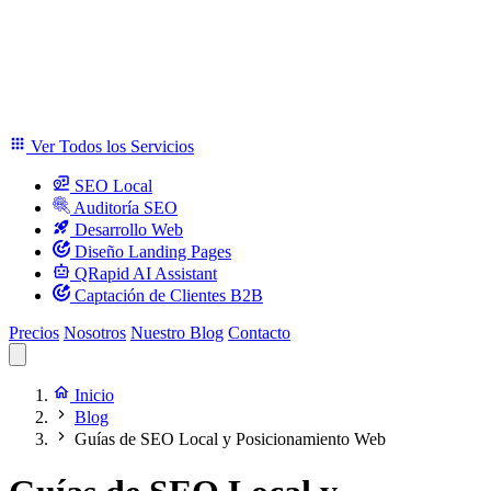
Ver Todos los Servicios
SEO Local
Auditoría SEO
Desarrollo Web
Diseño Landing Pages
QRapid AI Assistant
Captación de Clientes B2B
Precios
Nosotros
Nuestro Blog
Contacto
Inicio
Blog
Guías de SEO Local y Posicionamiento Web